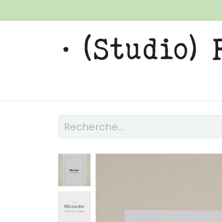
Se rendre au contenu
​HOME
LES POSSIBILITÉS
BOUTIQUE
"R