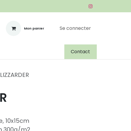
Se connecter
Mon panier
R
À PROPOS
CONTACT
Contact
LIZZARDER
ER
e, 10x15cm
h 300g/m2